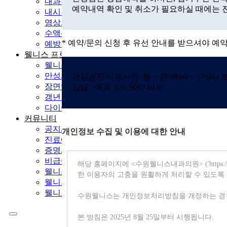
내과진료센터
예약내역 확인 및 취소가 필요하실 때에는 
내시경센터
영상의학센터
수액센터
* 예약/문의 신청 후 유선 안내를
받으셔야 예약
예방접종
웰니스 프로그램
웰니스 기능의학 검사
만성피로 클리닉
건강검진 이용시간
월 ~ 금 08:00 ~ 17:00 / 토
장면역 클리닉
상담 · 예약
031.8067.6110
갱년기 클리닉
다이어트 클리닉
커뮤니티
공지사항
개인정보 수집 및 이용에 대한 안내
진료예약/문의
증명서 발급 안내
비급여 항목 안내
웰니스 FAQ
웰니스 건강 스토리
웰니스 in star