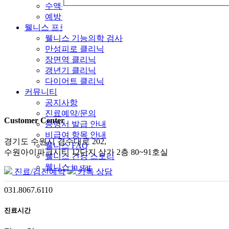
수액센터
예방접종
웰니스 프로그램
웰니스 기능의학 검사
만성피로 클리닉
장면역 클리닉
갱년기 클리닉
다이어트 클리닉
커뮤니티
공지사항
진료예약/문의
Customer Center
증명서 발급 안내
비급여 항목 안내
경기도 수원시 경수대로 202,
웰니스 FAQ
수원아이파크시티 12단지 상가 2층 80~91호실
웰니스 건강 스토리
웰니스 in star
진료/검진예약
카톡 상담
031.8067.6110
진료시간