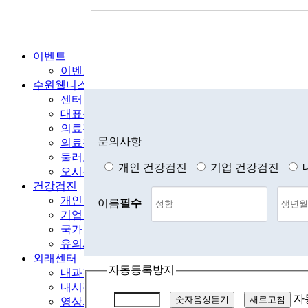
이벤트
이벤트
수원웰니스
센터 소개
대표원장 인사말
의료진 소개
문의사항
의료장비 소개
둘러보기
개인 건강검진
기업 건강검진
오시는 길
건강검진
개인 건강검진
이름
필수
기업 건강검진
국가 건강검진
유의사항
외래센터
자동등록방지
내과진료센터
내시경센터
자
숫자음성듣기
새로고침
영상의학센터