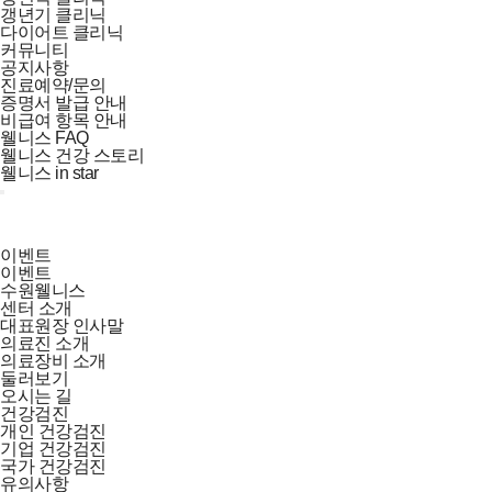
갱년기 클리닉
다이어트 클리닉
커뮤니티
공지사항
진료예약/문의
증명서 발급 안내
비급여 항목 안내
웰니스 FAQ
웰니스 건강 스토리
웰니스 in star
이벤트
이벤트
수원웰니스
센터 소개
대표원장 인사말
의료진 소개
의료장비 소개
둘러보기
오시는 길
건강검진
개인 건강검진
기업 건강검진
국가 건강검진
유의사항