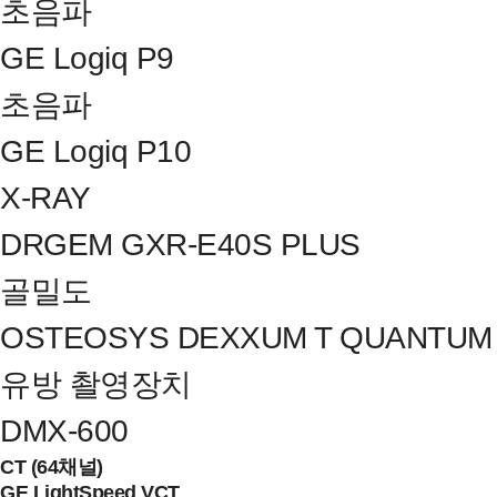
초음파
GE Logiq P9
초음파
GE Logiq P10
X-RAY
DRGEM GXR-E40S PLUS
골밀도
OSTEOSYS DEXXUM T QUANTUM
유방 촬영장치
DMX-600
CT (64채널)
GE LightSpeed VCT