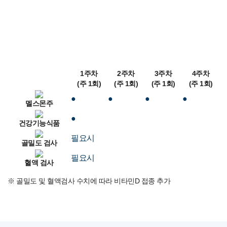
1주차
2주차
3주차
4주차
(주 1회)
(주 1회)
(주 1회)
(주 1회)
●
●
●
●
멜스몬주
●
건강기능식품
필요시
골밀도 검사
필요시
혈액 검사
※ 골밀도 및 혈액검사 수치에 따라 비타민D 접종 추가