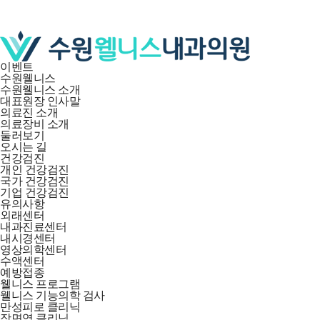
이벤트
수원웰니스
수원웰니스 소개
대표원장 인사말
의료진 소개
의료장비 소개
둘러보기
오시는 길
건강검진
개인 건강검진
국가 건강검진
기업 건강검진
유의사항
외래센터
내과진료센터
내시경센터
영상의학센터
수액센터
예방접종
웰니스 프로그램
웰니스 기능의학 검사
만성피로 클리닉
장면역 클리닉