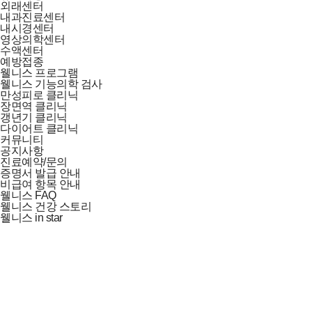
외래센터
내과진료센터
내시경센터
영상의학센터
수액센터
예방접종
웰니스 프로그램
웰니스 기능의학 검사
만성피로 클리닉
장면역 클리닉
갱년기 클리닉
다이어트 클리닉
커뮤니티
공지사항
진료예약/문의
증명서 발급 안내
비급여 항목 안내
웰니스 FAQ
웰니스 건강 스토리
웰니스 in star
웰니스 프로그램