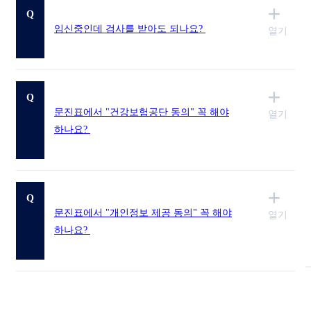
영상의학센터
Q
수액센터
임신중인데 검사를 받아도 되나요?
열기
예방접종
웰니스 프로그램
웰니스 기능의학 검사
만성피로 클리닉
Q
장면역 클리닉
문진표에서 "건강보험공단 동의" 꼭 해야
열기
갱년기 클리닉
하나요?
다이어트 클리닉
커뮤니티
공지사항
진료예약/문의
증명서 발급 안내
Q
비급여 항목 안내
문진표에서 "개인정보 제공 동의" 꼭 해야
열기
웰니스 FAQ
하나요?
웰니스 건강 스토리
웰니스 in star