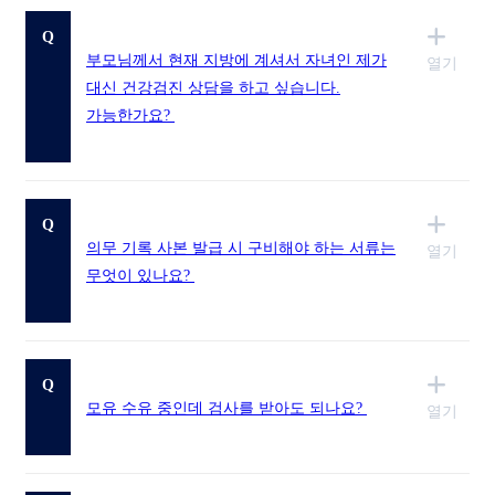
Q
부모님께서 현재 지방에 계셔서 자녀인 제가
열기
대신 건강검진 상담을 하고 싶습니다.
가능한가요?
이벤트
이벤트
수원웰니스
센터 소개
대표원장 인사말
Q
의료진 소개
의무 기록 사본 발급 시 구비해야 하는 서류는
열기
의료장비 소개
무엇이 있나요?
둘러보기
오시는 길
건강검진
개인 건강검진
기업 건강검진
Q
국가 건강검진
모유 수유 중인데 검사를 받아도 되나요?
열기
유의사항
외래센터
내과진료센터
내시경센터