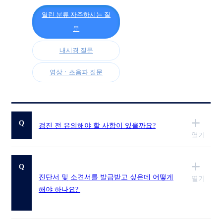
유의사항
외래센터
열린 분류
자주하시는 질
내과진료센터
문
내시경센터
영상의학센터
내시경 질문
수액센터
예방접종
영상ㆍ초음파 질문
웰니스 프로그램
웰니스 기능의학 검사
만성피로 클리닉
장면역 클리닉
갱년기 클리닉
Q
검진 전 유의해야 할 사항이 있을까요?
다이어트 클리닉
열기
커뮤니티
공지사항
진료예약/문의
Q
증명서 발급 안내
진단서 및 소견서를 발급받고 싶은데 어떻게
열기
비급여 항목 안내
웰니스 FAQ
해야 하나요?
웰니스 건강 스토리
웰니스 in star