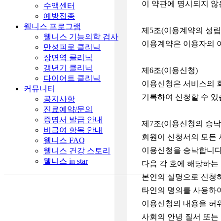
이 약관에 명시되지 않
수액센터
예방접종
웰니스 프로그램
제5조(이용계약의 성립
웰니스 기능의학 검사
이용계약은 이용자의 이
만성피로 클리닉
장면역 클리닉
갱년기 클리닉
제6조(이용신청)
다이어트 클리닉
이용신청은 서비스의 
커뮤니티
기록하여 신청할 수 있
공지사항
진료예약/문의
증명서 발급 안내
제7조(이용신청의 승낙
비급여 항목 안내
회원이 신청서의 모든 
웰니스 FAQ
이용신청을 승낙합니다
웰니스 건강 스토리
웰니스 in star
다음 각 호에 해당하는
본인의 실명으로 신청
타인의 명의를 사용하
이용신청의 내용을 허
사회의 안녕 질서 또는