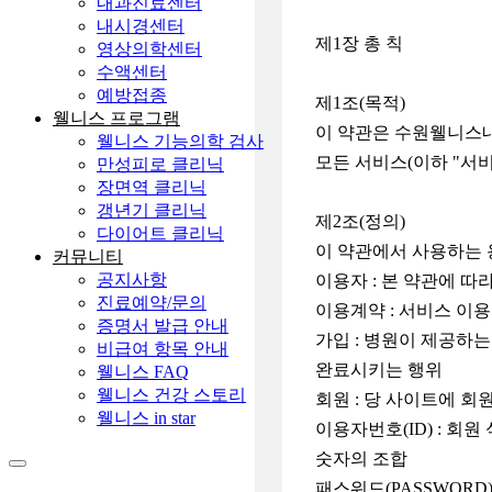
내과진료센터
내시경센터
제1장 총 칙
영상의학센터
수액센터
예방접종
제1조(목적)
웰니스 프로그램
이 약관은 수원웰니스내과의원
웰니스 기능의학 검사
모든 서비스(이하 "서
만성피로 클리닉
장면역 클리닉
갱년기 클리닉
제2조(정의)
다이어트 클리닉
이 약관에서 사용하는 
커뮤니티
공지사항
이용자 : 본 약관에 따
진료예약/문의
이용계약 : 서비스 이
증명서 발급 안내
가입 : 병원이 제공하
비급여 항목 안내
완료시키는 행위
웰니스 FAQ
웰니스 건강 스토리
회원 : 당 사이트에 
웰니스 in star
이용자번호(ID) : 
숫자의 조합
패스워드(PASSWORD