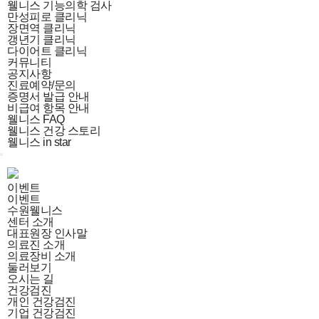
웰니스 기능의학 검사
만성피로 클리닉
장면역 클리닉
갱년기 클리닉
다이어트 클리닉
커뮤니티
공지사항
진료예약/문의
증명서 발급 안내
비급여 항목 안내
웰니스 FAQ
웰니스 건강 스토리
웰니스 in star
이벤트
이벤트
수원웰니스
센터 소개
대표원장 인사말
의료진 소개
의료장비 소개
둘러보기
오시는 길
건강검진
개인 건강검진
기업 건강검진