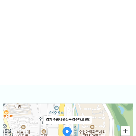
수원웰니스
수원웰니스
건강검진
외래센터
웰니스 프로그램
커뮤니티
오시는 길
수원웰니스 소개
대표원장 인사말
의료진소개
의료장비 소개
둘러보기
오시는길
경기 수원시 권선구 경수대로 202