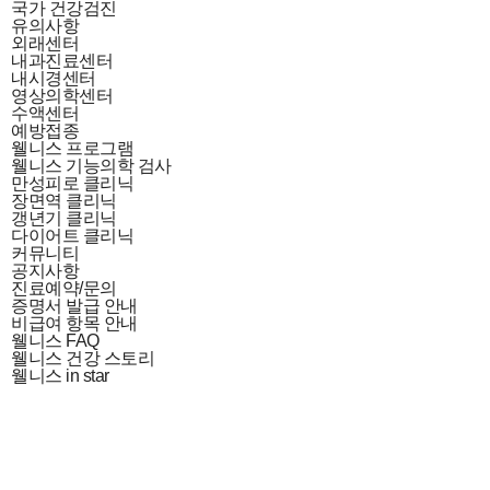
국가 건강검진
유의사항
외래센터
내과진료센터
내시경센터
영상의학센터
수액센터
예방접종
웰니스 프로그램
웰니스 기능의학 검사
만성피로 클리닉
장면역 클리닉
갱년기 클리닉
다이어트 클리닉
커뮤니티
공지사항
진료예약/문의
증명서 발급 안내
비급여 항목 안내
웰니스 FAQ
웰니스 건강 스토리
웰니스 in star