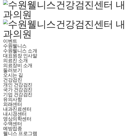
이벤트
수원웰니스
수원웰니스 소개
대표원장 인사말
의료진 소개
의료장비 소개
둘러보기
오시는 길
건강검진
개인 건강검진
국가 건강검진
기업 건강검진
유의사항
외래센터
내과진료센터
내시경센터
영상의학센터
수액센터
예방접종
웰니스 프로그램