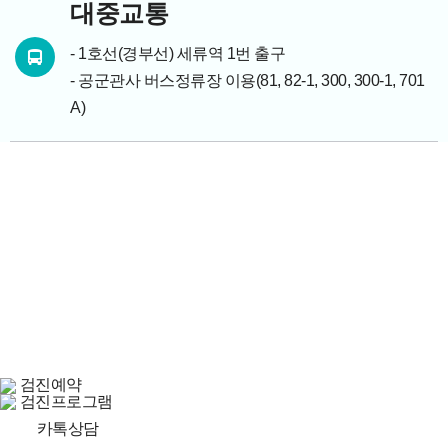
대중교통
- 1호선(경부선) 세류역 1번 출구
- 공군관사 버스정류장 이용(81, 82-1, 300, 300-1, 701
A)
병원소개
개인정보처리방침
서비스이용약관
비급여진료비용
수원웰니스내과의원 대표: 고석영
경기도 수원시 경수대로 202,
수원아이파크시티 12단지 상가 2층 80~91호실
대표전화: 031-8067-6110
사업자등록번호: 470-93-01874
COPYRIGHT(c) 2025. suwonwellness.co.kr.
검진예약
ALL RIGHTS RESERVED.
검진프로그램
카톡상담