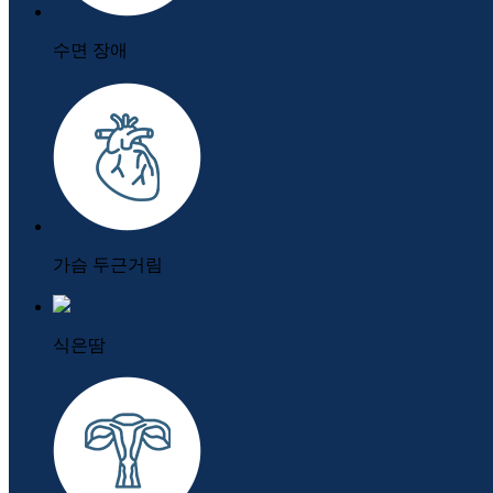
수면 장애
가슴 두근거림
식은땀