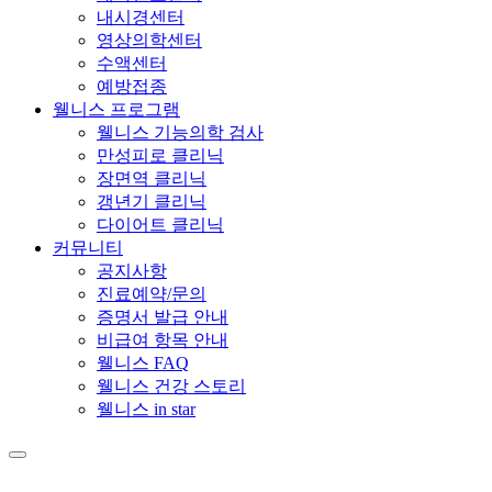
내시경센터
영상의학센터
수액센터
예방접종
웰니스 프로그램
웰니스 기능의학 검사
만성피로 클리닉
장면역 클리닉
갱년기 클리닉
다이어트 클리닉
커뮤니티
공지사항
진료예약/문의
증명서 발급 안내
비급여 항목 안내
웰니스 FAQ
웰니스 건강 스토리
웰니스 in star