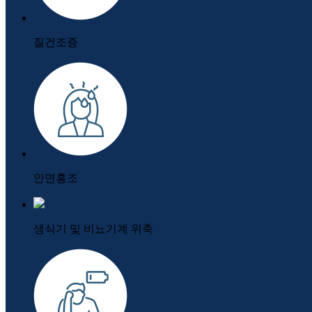
질건조증
안면홍조
생식기 및 비뇨기계 위축