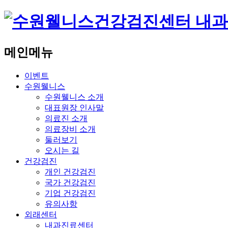
메인메뉴
이벤트
수원웰니스
수원웰니스 소개
대표원장 인사말
의료진 소개
의료장비 소개
둘러보기
오시는 길
건강검진
개인 건강검진
국가 건강검진
기업 건강검진
유의사항
외래센터
내과진료센터