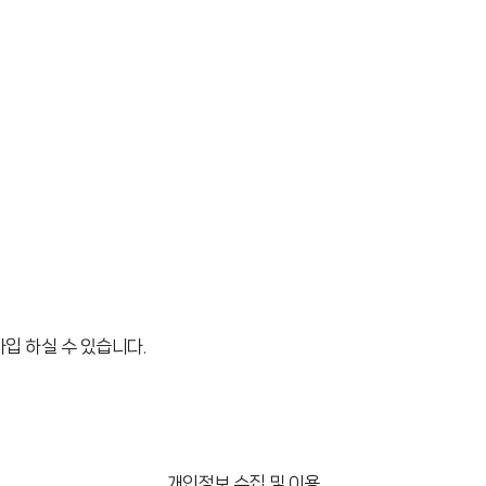
입 하실 수 있습니다.
개인정보 수집 및 이용